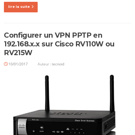
lire la suite
Configurer un VPN PPTP en
192.168.x.x sur Cisco RV110W ou
RV215W
10/01/2017
Auteur :
tecnoid