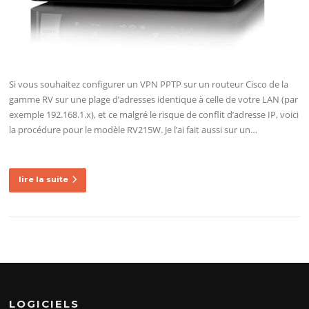
Si vous souhaitez configurer un VPN PPTP sur un routeur Cisco de la
gamme RV sur une plage d’adresses identique à celle de votre LAN (par
exemple 192.168.1.x), et ce malgré le risque de conflit d’adresse IP, voici
la procédure pour le modèle RV215W. Je l’ai fait aussi sur un…
lire la suite
LOGICIELS