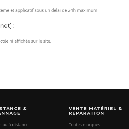
ystème et applicatif sous un délai de 24h maximum
net) :
ée ni affichée sur le site.
ISTANCE &
VENTE MATÉRIEL &
ANNAGE
RÉPARATION
te ou à distance
Toutes marques