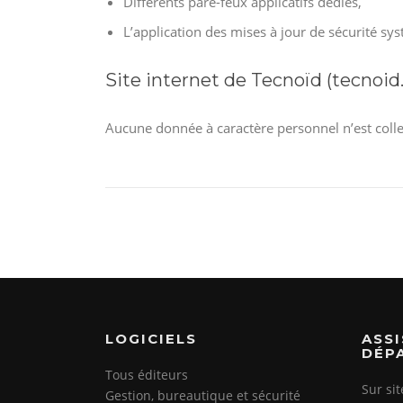
Différents pare-feux applicatifs dédiés,
L’application des mises à jour de sécurité s
Site internet de Tecnoïd (tecnoid.
Aucune donnée à caractère personnel n’est collect
LOGICIELS
ASS
DÉP
Tous éditeurs
Sur si
Gestion, bureautique et sécurité